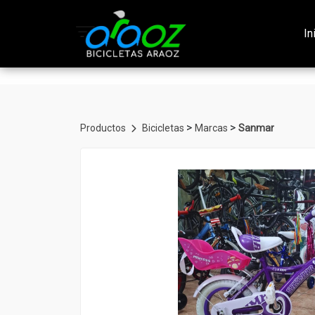
1538213947640002
In
>
>
Productos
Bicicletas
Marcas
Sanmar