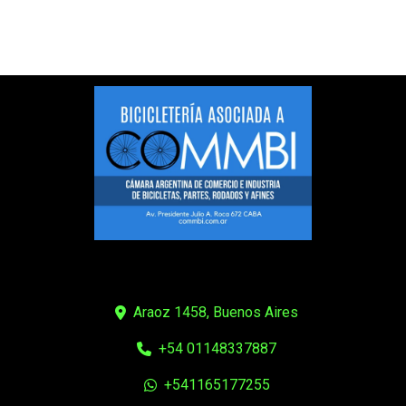
Araoz 1458, Buenos Aires
+54 01148337887
+541165177255