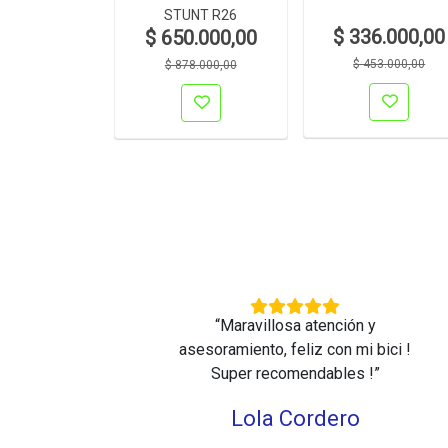
SSIC R26
STUNT R26
$ 336.000,00
0.000,00
$ 650.000,00
$ 453.000,00
10.000,00
$ 878.000,00
ente
“Maravillosa atención y
 Muy
asesoramiento, feliz con mi bici !
Super recomendables !”
Lola Cordero