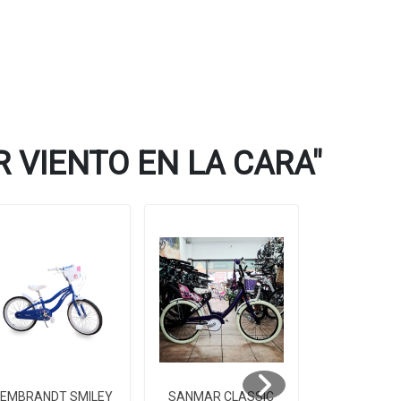
 VIENTO EN LA CARA"
EMBRANDT SMILEY
SANMAR CLASSIC
SANMAR