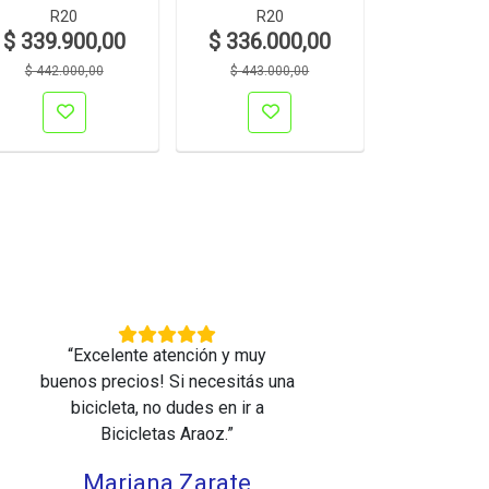
R20
R20
$ 225.5
$ 339.900,00
$ 336.000,00
$ 299.00
$ 442.000,00
$ 443.000,00
“Excelente atención y muy
“
buenos precios! Si necesitás una
barr
bicicleta, no dudes en ir a
bici
Bicicletas Araoz.”
Mariana Zarate