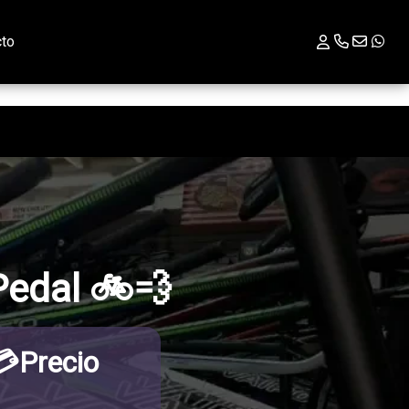
cto
Pedal 🚲💨
💳Precio