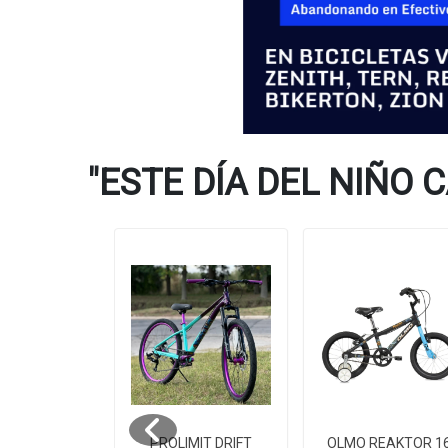
"ESTE DÍA DEL NIÑO
O METRO
PROLIMIT DRIFT
OLMO REAKTOR 1